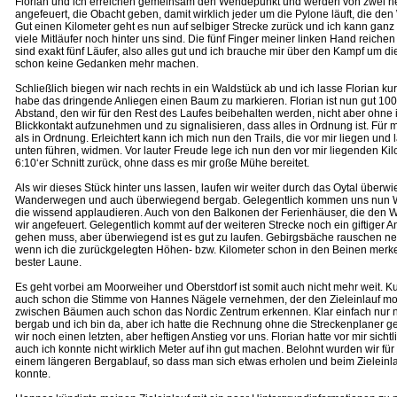
Florian und ich erreichen gemeinsam den Wendepunkt und werden von zwei ne
angefeuert, die Obacht geben, damit wirklich jeder um die Pylone läuft, die de
Gut einen Kilometer geht es nun auf selbiger Strecke zurück und ich kann ganz
viele Mitläufer noch hinter uns sind. Die fünf Finger meiner linken Hand reiche
sind exakt fünf Läufer, also alles gut und ich brauche mir über den Kampf um die
schon keine Gedanken mehr machen.
Schließlich biegen wir nach rechts in ein Waldstück ab und ich lasse Florian ku
habe das dringende Anliegen einen Baum zu markieren. Florian ist nun gut 100 
Abstand, den wir für den Rest des Laufes beibehalten werden, nicht aber ohne
Blickkontakt aufzunehmen und zu signalisieren, dass alles in Ordnung ist. Für mi
als in Ordnung. Erleichtert kann ich mich nun den Trails, die vor mir liegen un
unten führen, widmen. Vor lauter Freude lege ich nun den vor mir liegenden Ki
6:10‘er Schnitt zurück, ohne dass es mir große Mühe bereitet.
Als wir dieses Stück hinter uns lassen, laufen wir weiter durch das Oytal überw
Wanderwegen und auch überwiegend bergab. Gelegentlich kommen uns nun 
die wissend applaudieren. Auch von den Balkonen der Ferienhäuser, die den
wir angefeuert. Gelegentlich kommt auf der weiteren Strecke noch ein giftiger A
gehen muss, aber überwiegend ist es gut zu laufen. Gebirgsbäche rauschen n
wenn ich die zurückgelegten Höhen- bzw. Kilometer schon in den Beinen merke
bester Laune.
Es geht vorbei am Moorweiher und Oberstdorf ist somit auch nicht mehr weit. Ku
auch schon die Stimme von Hannes Nägele vernehmen, der den Zieleinlauf mod
zwischen Bäumen auch schon das Nordic Zentrum erkennen. Klar einfach nur 
bergab und ich bin da, aber ich hatte die Rechnung ohne die Streckenplaner g
wir noch einen letzten, aber heftigen Anstieg vor uns. Florian hatte vor mir sich
auch ich konnte nicht wirklich Meter auf ihn gut machen. Belohnt wurden wir für
einem längeren Bergablauf, so dass man sich etwas erholen und beim Zieleinl
konnte.