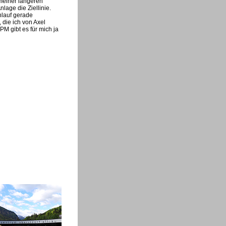
meiner längeren
lage die Ziellinie.
nlauf gerade
 die ich von Axel
M gibt es für mich ja