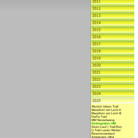
Munich Urban Trail
Marathon am Lech A
Marathon am Lech B
GaPa Trail
MM Nesselwang
Gebirgstäler HM
Seen-Lauf | Trail-Run
U.Trail Lamer Winkel
Reschenseelauf
Ammersee Ultra