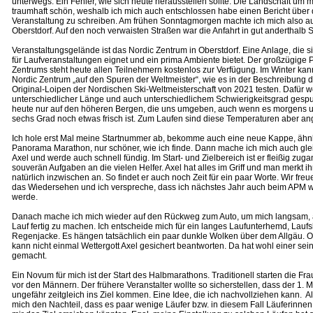
unterwegs. Ein Fehler, wie sich heute herausstellen sollte. Die Landschaft um 
traumhaft schön, weshalb ich mich auch entschlossen habe einen Bericht über d
Veranstaltung zu schreiben. Am frühen Sonntagmorgen machte ich mich also 
Oberstdorf. Auf den noch verwaisten Straßen war die Anfahrt in gut anderthalb S
Veranstaltungsgelände ist das Nordic Zentrum in Oberstdorf. Eine Anlage, die 
für Laufveranstaltungen eignet und ein prima Ambiente bietet. Der großzügige 
Zentrums steht heute allen Teilnehmern kostenlos zur Verfügung. Im Winter k
Nordic Zentrum „auf den Spuren der Weltmeister“, wie es in der Beschreibung d
Original-Loipen der Nordischen Ski-Weltmeisterschaft von 2021 testen. Dafür 
unterschiedlicher Länge und auch unterschiedlichem Schwierigkeitsgrad gespu
heute nur auf den höheren Bergen, die uns umgeben, auch wenn es morgens u
sechs Grad noch etwas frisch ist. Zum Laufen sind diese Temperaturen aber a
Ich hole erst Mal meine Startnummer ab, bekomme auch eine neue Kappe, ähnl
Panorama Marathon, nur schöner, wie ich finde. Dann mache ich mich auch gle
Axel und werde auch schnell fündig. Im Start- und Zielbereich ist er fleißig zuga
souverän Aufgaben an die vielen Helfer. Axel hat alles im Griff und man merkt 
natürlich inzwischen an. So findet er auch noch Zeit für ein paar Worte. Wir freu
das Wiedersehen und ich verspreche, dass ich nächstes Jahr auch beim APM w
werde.
Danach mache ich mich wieder auf den Rückweg zum Auto, um mich langsam, a
Lauf fertig zu machen. Ich entscheide mich für ein langes Laufunterhemd, Laufs
Regenjacke. Es hängen tatsächlich ein paar dunkle Wolken über dem Allgäu. Ob
kann nicht einmal Wettergott Axel gesichert beantworten. Da hat wohl einer se
gemacht.
Ein Novum für mich ist der Start des Halbmarathons. Traditionell starten die Fra
vor den Männern. Der frühere Veranstalter wollte so sicherstellen, dass der 1. 
ungefähr zeitgleich ins Ziel kommen. Eine Idee, die ich nachvollziehen kann. Al
mich den Nachteil, dass es paar wenige Läufer bzw. in diesem Fall Läuferinnen