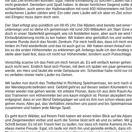
mir das Ziel erreichen könnten. Egal, meine Einstellung zu solchen Läufen hat s
nicht geändert. Genießen und Spaß haben. In dieser herrlichen Gegend sollte d
schwerfallen, auch wenn der Halbmarathon mit rund 400 Höhenmetern mit Siche
einfacheren Läufen zählen wird. Ein oder zwei Läufer will ich aber im Ziel schon
viel Ehrgeiz muss dann doch sein.
Der Start erfolgt also pünktlich um 09:45 Uhr. Die Mädels sind bereits seit einer 
unterwegs und so stehe ich gemeinsam mit rund 200 Mitläufern am Start. Eine j
doch in unser Starterfeld gemogelt, wie ich feststellen kann, aber auch sie wird 
Einlaufplatzierung nichts zu tun haben. Wir traben also gemütlich los und sortie
unserer Runde durch das Nordic Zentrum. Für mich heißt das, dass ich mich ers
hinten im Feld wiederfinde und das ist auch gut so. Wir haben einen Anlauf von
bis es die ersten Höhenmeter zu erklimmen gilt. Anfangs laufe ich den Anstieg 
stelle aber bald fest, dass ich nicht nur Höhenmeter, sondern auch Pulsschläg
Vorsichtig scanne ich das Feld um mich herum ab. Es will einfach keiner gehen u
auch nicht sein. Endlich fasst sich Florian, mit dem ich später ein paar gemein
werde, ein Herz und läutet die erste Gehpause ein. Scheinbar habe nicht nur ic
es verfallen immer mehr Läufer ins Gehen.
Wir laufen nun durch das Trettachtal in Richtung Spielmannsau, wo sich nach 
der Wendepunkt befinden wird. Gefühlt geht es auf diesen sieben Kilometern nu
immer wieder mal gehen werde. Ich erkläre Florian, dass ich aus dem Raum 
das Trainieren von Höhenmeter bei uns kaum möglich ist. Florian akzeptiert m
entgegnet, dass er von Beruf Gebirgsjäger sei und es ihm nun schon etwas pein
gehen muss. Alles gut, das Verhältnis zwischen uns passt und bis Spielmannsa
zusammen und haben jede Menge Spaß.
Es geht durch Wälder, auf freiem Feld haben wir einen tollen Blick auf die Alpen
und Ziegenweiden vorbei und auch die Sonne lässt sich ab und zu sehen. Mir g
Schritt besser. Es ist ein Traum hier zu laufen, nur dass ich meine Kamera im Aut
etwas meine Freude. Egal, ich laufe vor mich hin und genieße einfach, dass ich h