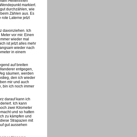
tten Helferinnen
n Wendepunkt markiert.
 gut durchzählen, wie
n beim Zählen aus. Es
 rote Laterne jetzt
rz davonziehen. Ich
Meter vor mir. Einen
 immer wieder mal
ch ist jetzt alles mehr
d langsam wieder nach
lometer in einem
iegend auf breiten
Wanderer entgegen,
 Weg säumen, werden
nstieg, den ich wieder
eben mir und auch
, bin ich noch immer
rz darauf kann ich
eriert. Ich kann
noch zwei Kilometer
emacht und so hatten
tlich zu kämpfen und
 diese Strapazen mit
auf gut aussehen