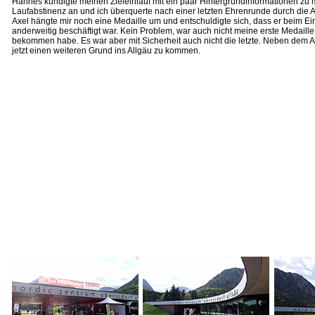
Hannes kündigte meinen Zieleinlauf mit ein paar Hintergrundinformationen zu 
Laufabstinenz an und ich überquerte nach einer letzten Ehrenrunde durch die An
Axel hängte mir noch eine Medaille um und entschuldigte sich, dass er beim Ei
anderweitig beschäftigt war. Kein Problem, war auch nicht meine erste Medaille,
bekommen habe. Es war aber mit Sicherheit auch nicht die letzte. Neben dem AP
jetzt einen weiteren Grund ins Allgäu zu kommen.