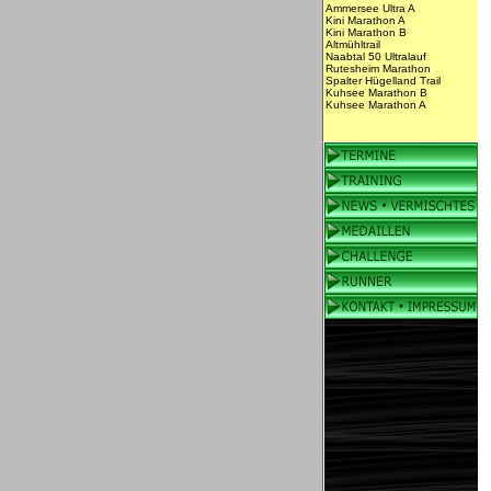
Ammersee Ultra A
Kini Marathon A
Kini Marathon B
Altmühltrail
Naabtal 50 Ultralauf
Rutesheim Marathon
Spalter Hügelland Trail
Kuhsee Marathon B
Kuhsee Marathon A