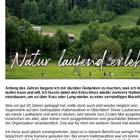
Anfang des Jahres begann ich mir darüber Gedanken zu machen, was ich in
laufen kann und will. Ich fasste dabei den Entschluss wieder mehrere Halbm
einzubauen, um so über Kurz oder Lang wieder zu einer vernünftigen Mara
Was vor gut 20 Jahren geklappt hat, sollte doch auch jetzt wieder möglich sein.
Augenmerk auf den Gebirgstäler Halbmarathon in Oberstdorf. Diese Laufveransta
als meine Laufkariere und wird in diesem Jahr bereits zum 21sten Mal ausgetrag
inzwischen ein alter, aber immer noch junggebliebener und geschätzter Bekannte
die Organisation verantwortlich. Das war für mich ein weiterer Grund mal wieder
Ich muss auch gleich vorwegnehmen, dass es in diesem Bericht nur wenige Fot
tatsächlich ohne Kamera gelaufen bin. Bei einem Halbmarathon war ich bishe