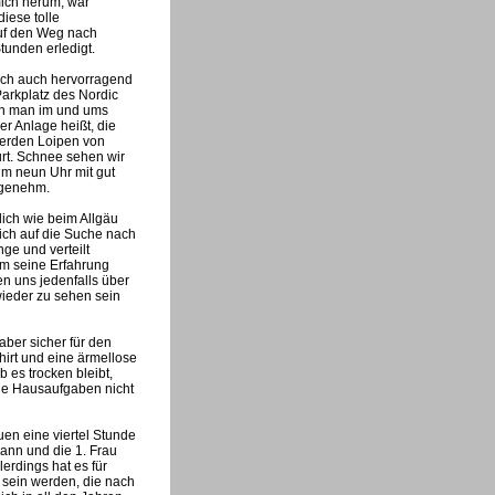
mich herum, war
iese tolle
auf den Weg nach
tunden erledigt.
sich auch hervorragend
Parkplatz des Nordic
ann man im und ums
er Anlage heißt, die
werden Loipen von
rt. Schnee sehen wir
m neun Uhr mit gut
ngenehm.
ich wie beim Allgäu
ich auf die Suche nach
nge und verteilt
ihm seine Erfahrung
en uns jedenfalls über
ieder zu sehen sein
ber sicher für den
hirt und eine ärmellose
 es trocken bleibt,
ine Hausaufgaben nicht
uen eine viertel Stunde
Mann und die 1. Frau
lerdings hat es für
 sein werden, die nach