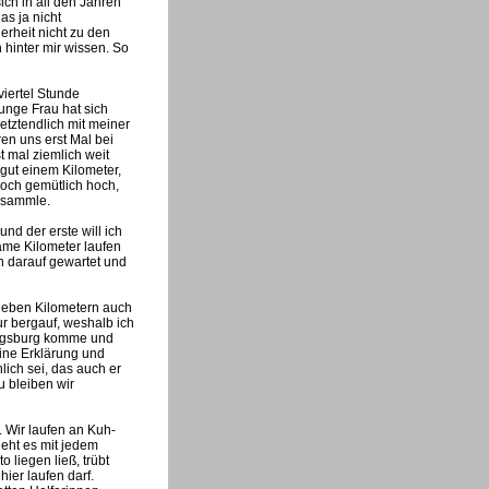
ich in all den Jahren
as ja nicht
rheit nicht zu den
 hinter mir wissen. So
viertel Stunde
unge Frau hat sich
letztendlich mit meiner
ren uns erst Mal bei
t mal ziemlich weit
 gut einem Kilometer,
noch gemütlich hoch,
e sammle.
nd der erste will ich
same Kilometer laufen
h darauf gewartet und
sieben Kilometern auch
r bergauf, weshalb ich
Augsburg komme und
eine Erklärung und
lich sei, das auch er
u bleiben wir
. Wir laufen an Kuh-
eht es mit jedem
o liegen ließ, trübt
ier laufen darf.