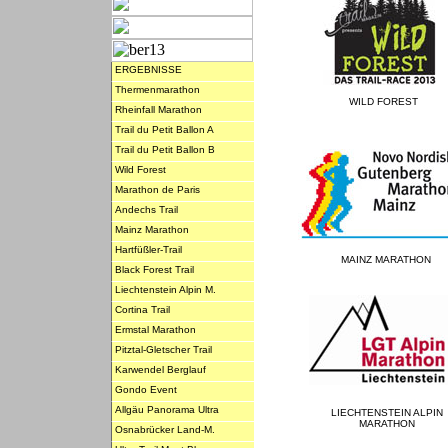
ERGEBNISSE
Thermenmarathon
WILD FOREST
Rheinfall Marathon
Trail du Petit Ballon A
Trail du Petit Ballon B
Wild Forest
Marathon de Paris
Andechs Trail
Mainz Marathon
Hartfüßler-Trail
MAINZ MARATHON
Black Forest Trail
Liechtenstein Alpin M.
Cortina Trail
Ermstal Marathon
Pitztal-Gletscher Trail
Karwendel Berglauf
Gondo Event
Allgäu Panorama Ultra
LIECHTENSTEIN ALPIN
MARATHON
Osnabrücker Land-M.