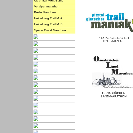
Ultra-Trail Mont-Blanc
Voralpenmarathon
Berlin Marathon
Heidelberg Trail M. A
Heidelberg Trail M. B
Space Coast Marathon
PITZTAL-GLETSCHER
TRAIL-MANIAK
OSNABRÜCKER
LAND-MARATHON