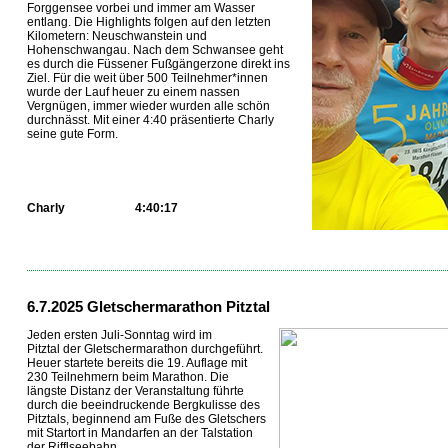
Forggensee vorbei und immer am Wasser
entlang. Die Highlights folgen auf den letzten
Kilometern: Neuschwanstein und
Hohenschwangau. Nach dem Schwansee geht
es durch die Füssener Fußgängerzone direkt ins
Ziel. Für die weit über 500 Teilnehmer*innen
wurde der Lauf heuer zu einem nassen
Vergnügen, immer wieder wurden alle schön
durchnässt. Mit einer 4:40 präsentierte Charly
seine gute Form.
Charly
4:40:17
...
6.7.2025 Gletschermarathon Pitztal
Jeden ersten Juli-Sonntag wird im
Pitztal der Gletschermarathon durchgeführt.
Heuer startete bereits die 19. Auflage mit
230 Teilnehmern beim Marathon. Die
längste Distanz der Veranstaltung führte
durch die beeindruckende Bergkulisse des
Pitztals, beginnend am Fuße des Gletschers
mit Startort in Mandarfen an der Talstation
der Rifflseebahn.