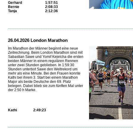
Gerhard
1:57:51
Bernie
2:08:33
Tanja
2:12:36
...
26.04.2026 London Marathon
Im Marathon der Männer beginnt eine neue
Zeitrechnung. Beim London Marathon sind mit
Sabastian Sawe und Yomif Kejelcha die ersten
beiden Männer in einem regulären Rennen
unter zwei Stunden geblieben. In 1:59:30
Stunden unterbot Sawe den Weltrekord um
mehr als eine Minute. Bei den Frauen konnte
Kathi bei ihrem 3. Start bei einem Marathon
Major als beste Deutsche den 69. Platz
belegen. Dabei blieb sie zum fünften Mal unter
der 2:50 h Marke.
Kathi
2:49:23
...