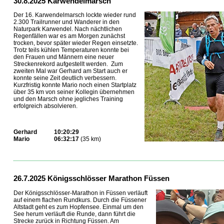
30.8.2025 Karwendelmarsch
Der 16. Karwendelmarsch lockte wieder rund
2.300 Trailrunner und Wanderer in den
Naturpark Karwendel. Nach nächtlichen
Regenfällen war es am Morgen zunächst
trocken, bevor später wieder Regen einsetzte.
Trotz teils kühlen Temperaturen konnte bei
den Frauen und Männern eine neuer
Streckenrekord aufgestellt werden. Zum
zweiten Mal war Gerhard am Start auch er
konnte seine Zeit deutlich verbessern.
Kurzfristig konnte Mario noch einen Startplatz
über 35 km von seiner Kollegin übernehmen
und den Marsch ohne jegliches Training
erfolgreich absolvieren.
Gerhard
10:20:29
Mario
06:32:17
(35 km)
...
26.7.2025 Königsschlösser Marathon Füssen
Der Königsschlösser-Marathon in Füssen verläuft
auf einem flachen Rundkurs. Durch die Füssener
Altstadt geht es zum Hopfensee. Einmal um den
See herum verläuft die Runde, dann führt die
Strecke zurück in Richtung Füssen. Am