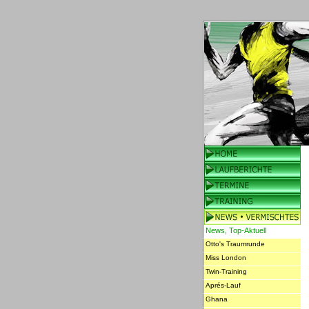
News, Top-Aktuell
Otto's Traumrunde
Miss London
Twin-Training
Aprés-Lauf
Ghana