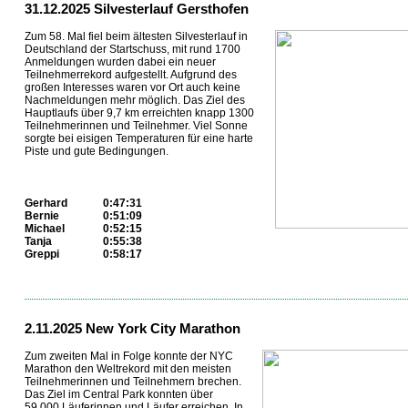
31.12.2025 Silvesterlauf Gersthofen
Zum 58. Mal fiel beim ältesten Silvesterlauf in
Deutschland der Startschuss, mit rund 1700
Anmeldungen wurden dabei ein neuer
Teilnehmerrekord aufgestellt. Aufgrund des
großen Interesses waren vor Ort auch keine
Nachmeldungen mehr möglich. Das Ziel des
Hauptlaufs über 9,7 km erreichten knapp 1300
Teilnehmerinnen und Teilnehmer. Viel Sonne
sorgte bei eisigen Temperaturen für eine harte
Piste und gute Bedingungen.
Gerhard
0:47:31
Bernie
0:51:09
Michael
0:52:15
Tanja
0:55:38
Greppi
0:58:17
...
2.11.2025 New York City Marathon
Zum zweiten Mal in Folge konnte der NYC
Marathon den Weltrekord mit den meisten
Teilnehmerinnen und Teilnehmern brechen.
Das Ziel im Central Park konnten über
59.000 Läuferinnen und Läufer erreichen. In