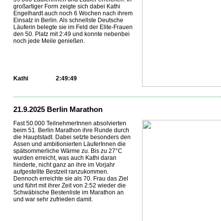
großartiger Form zeigte sich dabei Kathi
Engelhardt auch noch 6 Wochen nach ihrem
Einsatz in Berlin. Als schnellste Deutsche
Läuferin belegte sie im Feld der Elite-Frauen
den 50. Platz mit 2:49 und konnte nebenbei
noch jede Meile genießen.
Kathi
2:49:49
...
21.9.2025 Berlin Marathon
Fast 50.000 TeilnehmerInnen absolvierten
beim 51. Berlin Marathon ihre Runde durch
die Hauptstadt. Dabei setzte besonders den
Assen und ambitionierten LäuferInnen die
spätsommerliche Wärme zu. Bis zu 27°C
wurden erreicht, was auch Kathi daran
hinderte, nicht ganz an ihre im Vorjahr
aufgestellte Bestzeit ranzukommen.
Dennoch erreichte sie als 70. Frau das Ziel
und führt mit ihrer Zeit von 2:52 wieder die
Schwäbische Bestenliste im Marathon an
und war sehr zufrieden damit.