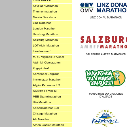
ERGEBNISSE
Kevelaer-Marathon
Thermenmarathon
Marató Barcelona
LINZ DONAU MARATHON
Linz Marathon
London Marathon
Hamburg Marathon
Salzburg Marathon
LGT Alpin Marathon
Landkreislauf
SALZBURG AMREF MARATHON
M. du Vignoble d'Alsace
Alpin M. Oberstaufen
Zugspitzlauf
Karwendel Berglauf
Immenstadt Marathon
Allgäu Panorama UT
Silvretta-Ferwall-M.
MARATHON DU VIGNOBLE
MBB Staffelmarathon
D'ALSACE
Ulm Marathon
Kaisermarathon Söll
Chicago Marathon
Alb Marathon
Athen Classic Marathon