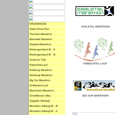
ERGEBNISSE
SAALETAL MARATHON
Swiss Snow Run
Thermen-Marathon
Bienwald Marathon
Saaletal-Marathon
Dreiburgenland M. - A
Dreiburgenland M. - B
Andechs Trail
KIRBACHTAL-LAUF
Kirbachtal-Lauf
Salzburg Marathon
Hamburg Marathon
Big Sur Marathon
Schliersee-Lauf
Mannheim Marathon
Schefflenzer Ultra
BIG SUR MARATHON
Zugspitz Ultratrail
Montafon-Arlberg-M. - B
Montafon-Arlberg-M. - A