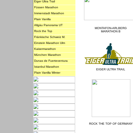
Eiger Ultra Trail
Füssen Marathon
Immenstadt Marathon
Plain Vanilla
Allgäu Panorama UT
MONTAFON-ARLBERG
Rock the Top
MARATHON B
Fränkische Schweiz M.
Einstein Marathon Ulm
Kaisermarathon
München Marathon
Dunas de Fuerteventura
Istanbul Marathon
EIGER ULTRA TRAIL
Plain Vanilla Winter
ROCK THE TOP OF GERMANY