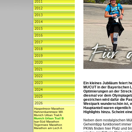
Ein kleines Jubiläum feiert 
MUCUT in der Bayerischen L
Optimierungen an der Strec
diesmal vor dem Olympiagel
gestrichen wird dafür die P
Westpark wunderschön ist, w
Hauptanteil waren eigentlic
Haspelmoor Marathon
Highlights hinzu. Scheint eine
Hahnenkammsee MA
Munich Urban Trail A
Munich Urban Trail B
Neben dem nostalgischen Müll
Isar-Süd Marathon
Geheimtipp funktioniert immer
Tegernsee Marathon
Marathon am Lech A
PKWs finden hier Platz und bi