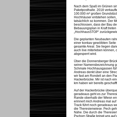
Nach dem Spaß im Grünen sin
Paketposthalle. 2018 verkauf
100.000 m² großen Grundstücks
Hochhäuser entstehen sollen,
tatsächlich so kommen. Der M
beschlossen, dass der Bau d
Bebauungsplan in Kraft tret
„HochhausSTOP“ zurückgewie
Die geplanten Neubauten rahme
einer konkav gewölbten Seite 
gesamte Areal. Sie liegen dan
auch live miterleben können,
abgesperrt wird.
Über die Donnersberger Brücke
seiner Namensbezeichnung gere
Schmale Hochhausgassen führen
Andreas denkt über eine Str
wir fast am Rondell an den P
Hackerbrücke. Mir ist nach ei
km haben wir bereits geschafft
Auf der Hackerbrücke überque
geradeaus geht es zur Theresi
Rande oberhalb der Wiesn entl
erinnert mich Andreas mal auf 
Track führt noch geradeaus we
die Theresienwiese. Pech geha
Nähe. Die durch die Theresie
Pschorr-Straße bringt uns auf