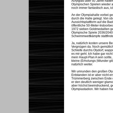
Acrylglas über 50 Jahre halte
Olympischen Spielen wieder a
noch immer fantastisch aus, ich
An der Olympiahalle vorbei g
durch die Halle gelegt. Von 
Aussichtsplattform auf die Ba
öffentliche 50-Meter-Indoorbe
1972 sieben Goldmedaillen gew
Olympische Spiele 2036/2040
Schwimmwettkämpfe stattfinde
Ja, natürlich kosten unsere Bes
Vergnügen da. Noch gemütliche
Schleife durchs Olydorf, wapp
es mir geht. Ich habe gar nicht
mein Haupt-Plan A sein sollte
kleine (Erholungs-)Wunder gi
natürlich weiter.
Wir umrunden den großen Oly
Entstanden ist er aber nicht e
Trümmerberg zwischen Ende de
er den deutlich weniger glam
aber höchst beeindruckend, ge
Olympiastadion. Wir haben hie