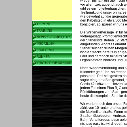
wieder, mir fällt ein Stein vo
vor allem zeitraubend, auch w
gibt es ein Toilettenhäuschen
Treffpunkt und unser primäres
wie gewohnt auf die gegenüberl
den Kabelsteg in etwa 500 Met
konzipiert, so sparen wir uns
Die Wettervorhersage ist für 
vorhergesagt. Prompt erwischt
der Starterliste stehen 12 Sta
eingefunden. Andreas erlaubt a
Starter seit den frühen Morgen
ist die Strecke bereits in ent
Lauf und darf noch mit aufs St
Organisatoren Andreas und Jud
Nach Wadenverhärtung und Kra
Kilometer gelaufen, so rechne 
passieren. Erst seit gestern h
sogar einigermaßen gesund, 
Garda 42 schweren Herzens abs
jedem Fall einen Plan B, C un
Rückführungen zum Start, genau
heute die komplette Strecke d
Wir warten noch den ersten Re
zählt von 10 runter und los g
die Maximilianstraße. Wenn m
Straßen überqueren. Andreas
Bahn-Verteilergeschosse geleg
nicht so easy ist, wird jedem s