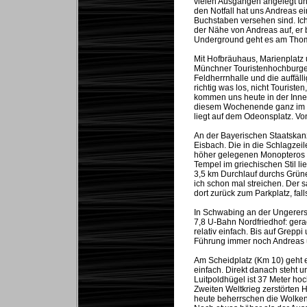
vielen Ausgängen angelegt und
den Notfall hat uns Andreas ei
Buchstaben versehen sind. Ich 
der Nähe von Andreas auf, er b
Underground geht es am Tho
Mit Hofbräuhaus, Marienplatz 
Münchner Touristenhochburgen.
Feldherrnhalle und die auffäl
richtig was los, nicht Tourist
kommen uns heute in der Innen
diesem Wochenende ganz im Ze
liegt auf dem Odeonsplatz. Vo
An der Bayerischen Staatskanz
Eisbach. Die in die Schlagzeil
höher gelegenen Monopteros g
Tempel im griechischen Stil l
3,5 km Durchlauf durchs Grün
ich schon mal streichen. Der 
dort zurück zum Parkplatz, fall
In Schwabing an der Ungerers
7,8 U-Bahn Nordfriedhof: gera
relativ einfach. Bis auf Grep
Führung immer noch Andreas 
Am Scheidplatz (Km 10) geht es
einfach. Direkt danach steht un
Luitpoldhügel ist 37 Meter ho
Zweiten Weltkrieg zerstörten 
heute beherrschen die Wolken 