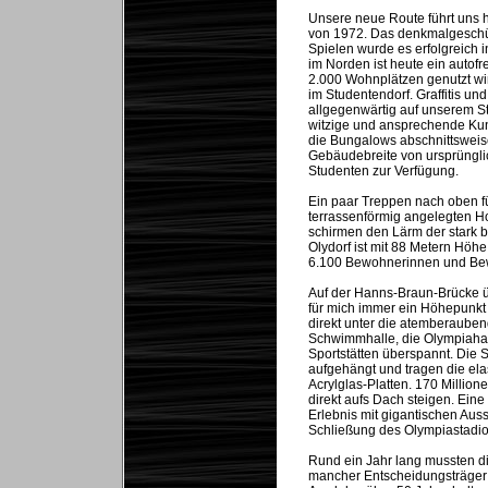
Unsere neue Route führt uns 
von 1972. Das denkmalgeschütz
Spielen wurde es erfolgreich
im Norden ist heute ein autofr
2.000 Wohnplätzen genutzt wird.
im Studentendorf. Graffitis u
allgegenwärtig auf unserem St
witzige und ansprechende Kuns
die Bungalows abschnittsweis
Gebäudebreite von ursprüngli
Studenten zur Verfügung.
Ein paar Treppen nach oben f
terrassenförmig angelegten H
schirmen den Lärm der stark 
Olydorf ist mit 88 Metern Hö
6.100 Bewohnerinnen und Be
Auf der Hanns-Braun-Brücke ü
für mich immer ein Höhepunkt 
direkt unter die atemberaube
Schwimmhalle, die Olympiahal
Sportstätten überspannt. Die 
aufgehängt und tragen die ela
Acrylglas-Platten. 170 Million
direkt aufs Dach steigen. Eine
Erlebnis mit gigantischen Aus
Schließung des Olympiastadio
Rund ein Jahr lang mussten di
mancher Entscheidungsträger 