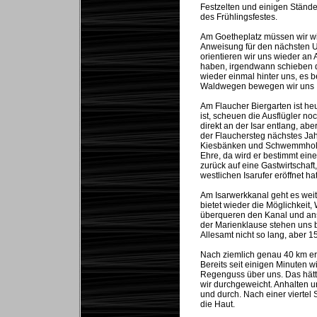
Festzelten und einigen Ständ
des Frühlingsfestes.
Am Goetheplatz müssen wir wied
Anweisung für den nächsten 
orientieren wir uns wieder a
haben, irgendwann schieben 
wieder einmal hinter uns, es b
Waldwegen bewegen wir uns I
Am Flaucher Biergarten ist he
ist, scheuen die Ausflügler no
direkt an der Isar entlang, ab
der Flauchersteg nächstes Ja
Kiesbänken und Schwemmholz m
Ehre, da wird er bestimmt ein
zurück auf eine Gastwirtschaf
westlichen Isarufer eröffnet hat
Am Isarwerkkanal geht es weit
bietet wieder die Möglichkei
überqueren den Kanal und ans
der Marienklause stehen uns bi
Allesamt nicht so lang, aber 
Nach ziemlich genau 40 km er
Bereits seit einigen Minuten w
Regenguss über uns. Das hätte
wir durchgeweicht. Anhalten u
und durch. Nach einer viertel S
die Haut.