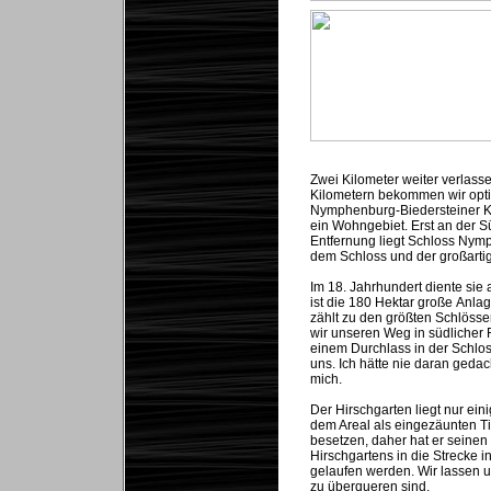
Zwei Kilometer weiter verlass
Kilometern bekommen wir optis
Nymphenburg-Biedersteiner Ka
ein Wohngebiet. Erst an der Sü
Entfernung liegt Schloss Nym
dem Schloss und der großarti
Im 18. Jahrhundert diente sie
ist die 180 Hektar große Anl
zählt zu den größten Schlöss
wir unseren Weg in südlicher R
einem Durchlass in der Schloss
uns. Ich hätte nie daran geda
mich.
Der Hirschgarten liegt nur ein
dem Areal als eingezäunten T
besetzen, daher hat er seinen
Hirschgartens in die Strecke i
gelaufen werden. Wir lassen 
zu überqueren sind.