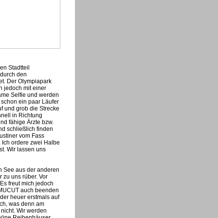
en Stadtteil
 durch den
et. Der Olympiapark
n jedoch mit einer
ame Selfie und werden
 schon ein paar Läufer
uf und grob die Strecke
nell in Richtung
d fähige Ärzte bzw.
d schließlich finden
ustiner vom Fass
 Ich ordere zwei Halbe
t. Wir lassen uns
n See aus der anderen
 zu uns rüber. Vor
 Es freut mich jedoch
den MUCUT auch beenden
 der heuer erstmals auf
noch, was denn am
 nicht. Wir werden
chöne Reihenhäuser,