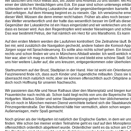
Wir tauschen uns noch etwas aus, bis Judith und Andreas zu uns stoßen. Mit 
einer der üblichen Verdächtigen ums Eck. Ein paar sind schon unterwegs erklär
schlendern wir in Richtung Lukaskirche auf der gegenüberliegenden Isarseite. D
Start erfolgen. Auf dem Hinweg beginnt es zu nieseln. Oje. Ich verwünsche erne
dieser Welt. Müssen die denn immer recht haben. Früher als alles noch besser w
das Wetter verantwortlich und der hatte das wesentlich besser im Griff als die
Gegenüber der Lukaskirche ist ein Haus eingerüstet und wir verkriechen uns dor
dass es besser wird. Aus den Regentropfen wird wieder Nieselregen und schließ
Das war bestimmt Petrus, der hat nämlich ein Herz für uns Marathonis. Es kann
Auf den ersten Metern werden die Laufuhren kontrolliert. Die Zeitnahme läuft. B
bei mir, wird zusätzlich die Navigation gecheckt, andere haben die Komoot-Ap
Jürgen sogar mit Sprachsteuerung. Es sollte also nichts schief gehen. Ein bissc
rechts und schon finden wir uns in Münchens Altstadt wieder. Ich weiß wirklich ni
hier war, aber ich mag es einfach. München ist und bleibt eine schöne Stadt. S
uns hier weitere Läufer auf, die uns kreuzen, entgegenkommen oder überholen
Startnummern auf der Brust, Stadtplan in der Hand. Hier ist wohl ein Orientieru
Faszinierend finde ich, dass auch Kinder und Jugendliche mitlaufen. Dass sie 
überrascht mich natürlich nicht, aber sie können offensichtlich auch Ortspläne a
doch noch Hoffnung für unseren Nachwuchs.
Wir passieren das Alte und Neue Rathaus über den Marienplatz und biegen kur
Frauenkirche nach rechts ab. Schon bald liegt rechts von uns die Bayerische S
Hofgarten. Markus Söder und seine Staatsregierung gehen hier üblicherweise 
Als ich noch in München meinen Dienst verrichtete befand sich die Staatskanzle
Prinzregentenstraße. Der Wachdienst hätte hier vermutlich, allein schon wege
Außenanlagen, mehr Spaß gemacht.
Noch grüner als der Hofgarten ist natürlich der Englische Garten, in dem wir un
finden. Wie schon bei meiner ersten Teilnahme geht es rauf auf den Monopter
offensichtlich ordentlich abgefeiert wurde. Ordentlicher sieht es da schon am 