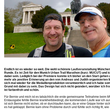
Endlich ist es wieder so weit. Die wohl schönste Laufveranstaltung Münchens
Runde. Es ist Zeit für den Munich Urban Trail Marathon (kurz: MUCUT) und i
dabei sein. Lediglich bei der Premiere konnte ich bisher an den Start gehen 
mehr als positive Erinnerung an den von Andreas und Judith organisierten M
sich mal wieder für die Medaillenproduktion verantwortlich und ich habe som
Grund mit dabei zu sein. Das Design hat sich nicht geändert, worüber ich fro
ist farbenfroh und schön.
Für Bernie und mich ist es tatsächlich die erste gemeinsame Teilnahme beim 
Erstausgabe fehlte Bernie krankheitsbedingt, die kommenden Läufe war ich au
ist sich Bernie nicht sicher, ob er durchlaufen kann, da er eine Grippe hinter si
es hat geklappt. Bernie kam ohne Probleme durch und fühlte sich richtig fit, wie e