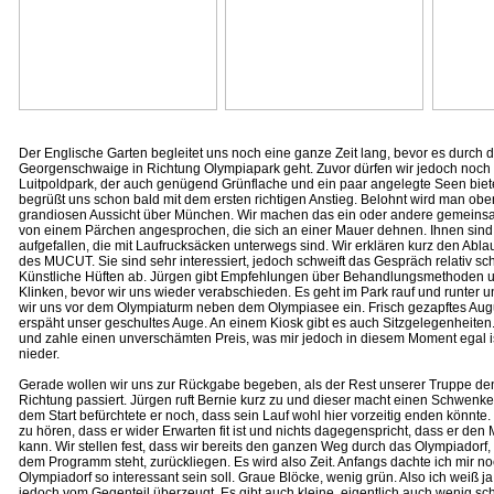
Der Englische Garten begleitet uns noch eine ganze Zeit lang, bevor es durch d
Georgenschwaige in Richtung Olympiapark geht. Zuvor dürfen wir jedoch noch
Luitpoldpark, der auch genügend Grünflache und ein paar angelegte Seen biet
begrüßt uns schon bald mit dem ersten richtigen Anstieg. Belohnt wird man obe
grandiosen Aussicht über München. Wir machen das ein oder andere gemeins
von einem Pärchen angesprochen, die sich an einer Mauer dehnen. Ihnen sind
aufgefallen, die mit Laufrucksäcken unterwegs sind. Wir erklären kurz den Abla
des MUCUT. Sie sind sehr interessiert, jedoch schweift das Gespräch relativ sch
Künstliche Hüften ab. Jürgen gibt Empfehlungen über Behandlungsmethoden un
Klinken, bevor wir uns wieder verabschieden. Es geht im Park rauf und runter un
wir uns vor dem Olympiaturm neben dem Olympiasee ein. Frisch gezapftes Aug
erspäht unser geschultes Auge. An einem Kiosk gibt es auch Sitzgelegenheiten.
und zahle einen unverschämten Preis, was mir jedoch in diesem Moment egal is
nieder.
Gerade wollen wir uns zur Rückgabe begeben, als der Rest unserer Truppe de
Richtung passiert. Jürgen ruft Bernie kurz zu und dieser macht einen Schwenker
dem Start befürchtete er noch, dass sein Lauf wohl hier vorzeitig enden könnte.
zu hören, dass er wider Erwarten fit ist und nichts dagegenspricht, dass er 
kann. Wir stellen fest, dass wir bereits den ganzen Weg durch das Olympiadorf,
dem Programm steht, zurückliegen. Es wird also Zeit. Anfangs dachte ich mir 
Olympiadorf so interessant sein soll. Graue Blöcke, wenig grün. Also ich weiß ja
jedoch vom Gegenteil überzeugt. Es gibt auch kleine, eigentlich auch wenig s