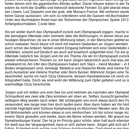
hinter denen sich die gigantischen Blöcke auftun. Diese Häuser wären in der Ta
wären da nicht die Graffitis und liebevoll dekorierte Fenster. Es gibt überall et
der Löwen, Led Zeppelin und der gute, alte Monaco Franze. Wir verlieren wieder 
keine Gasse auslassen. Um sich zu orientieren sind die Gassen mit Buchstabe
Unter den Buchstaben findet man die Teilnehmer der Olympischen Spiele 1972
Anfangsbuchstaben. Coole Idee.
Als wir weiter durch das Olympiadorf zurück zum Olympiapark joggen, mache 
die damaligen Attentate oder vielmehr über die Wohnungen, in denen diese pas
heutigen Bewohner, ob sie in einer Wohnung leben, in der Menschen getötet 
schon makaber. Noch bevor ich mich mit meinen Gedanken an Jürgen wenden
auch schon die Antwort. Neben einem Eingang befindet sich eine Gedenktafel a
Getöteten, sowohl auf Deutsch als auch auf Israelisch aufgelistet sind. Für ein 
Attentate natürlich bei Jürgen und mir ein Thema. Als wir im Olympiapark zurüc
wieder erfreulicheren Themen zu. Ich kann Jürgen tatsächlich auch mal was ze
unbekannt ist. Am Ufer des Olympiasees haben sich Stars – meist Musiker – in B
Boden eingelassen sind, verewigt. Metallica und Depeche Mode sind meine Favo
auch Aussetzer wie Helene Fischer oder Boris Becker. Während Jürgen eine Ta
abschreitet, suche ich nach Ozzy Osbourne, dessen Handabdrücke ich noch vo
fotografiert habe. Doch sie sind wohl der Witterung zum Opfer gefallen und so is
wahrhaftige Ozzy Geschichte.
Jürgen und ich reißen uns vom See los und nehmen als nächstes den Olympiab
Schnaufend wie zwei alte Opis kommen wir oben an. Selfies, Aussicht genießen
selbigem Weg wieder nach unten. Wir schlängeln uns noch etwas durch den Pa
verwundert, wie lange man hier doch laufen kann. Aber dann haben wir ihn hin
nächste Highlight wird Schloss Nymphenburg im Münchner Westen sein. Bis d
mit Wohnvierteln und können etwas in uns reinhorchen. Ich bin schon lange nic
einem Stück gelaufen und merke, dass die Beine schwer werden. Mir graust n
Nymphenburger Kanal. Der ist ja im Prinzip ganz schön, aber halt auch ellenl
Ich weiß aus der Vergangenheit, dass er sich ziehen kann. Jürgen gibt sich als 
Erfolg. Er fordert mich auf bis zum Schloss durchzulaufen. Dort gönnt er mir da