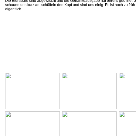
Die Biertische sind abgewischt und die Getränkeausgabe hat bereits geöffnet. 
schauen uns kurz an, schütteln den Kopf und sind uns einig. Es ist noch zu früh 
eigentlich.