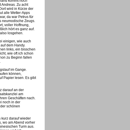
Roland kommt noch
t Andreas. Zu acht
ort wird in Kürze der
ut alle Wetter-Apps
ar, da war Petrus für
ses neumodische Zeugs.
t, voller Hoffnung,
lich hört es ganz auf.
 also losgehen.
ei einigen, wie auch
p auf dem Handy.
hen links, ein bisschen
cht, wie oft ich schon
chon zu Beginn fallen
.
ngslauf im Gange.
laufen können,
uf Papier lesen. Es gibt
z darauf an der
taatskanzlei am
ihren Geschäften nach.
i noch in der
n der schönen
s kurz darauf wieder
os, wo am Abend vorher
Chinesischen Turm aus.