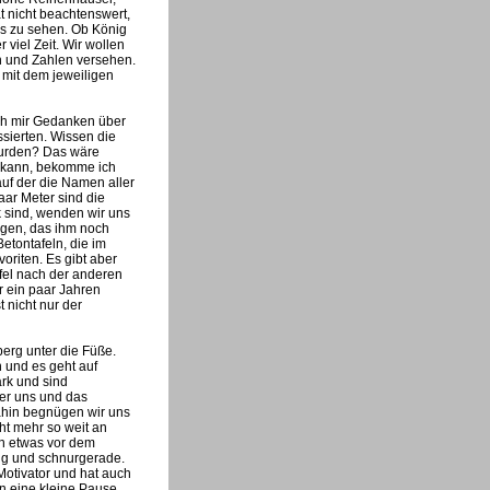
t nicht beachtenswert,
was zu sehen. Ob König
viel Zeit. Wir wollen
n und Zahlen versehen.
 mit dem jeweiligen
ich mir Gedanken über
sierten. Wissen die
wurden? Das wäre
 kann, bekomme ich
uf der die Namen aller
paar Meter sind die
k sind, wenden wir uns
igen, das ihm noch
etontafeln, die im
riten. Es gibt aber
fel nach der anderen
r ein paar Jahren
t nicht nur der
erg unter die Füße.
 und es geht auf
rk und sind
ter uns und das
ahin begnügen wir uns
ht mehr so weit an
un etwas vor dem
ang und schnurgerade.
Motivator und hat auch
nn eine kleine Pause,