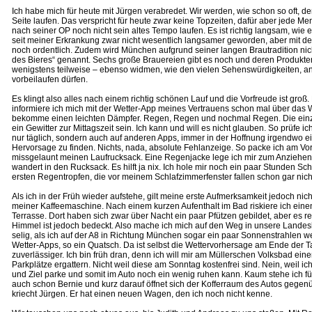
Ich habe mich für heute mit Jürgen verabredet. Wir werden, wie schon so oft,
Seite laufen. Das verspricht für heute zwar keine Topzeiten, dafür aber jede 
nach seiner OP noch nicht sein altes Tempo laufen. Es ist richtig langsam, wie er
seit meiner Erkrankung zwar nicht wesentlich langsamer geworden, aber mit de
noch ordentlich. Zudem wird München aufgrund seiner langen Brautradition nic
des Bieres“ genannt. Sechs große Brauereien gibt es noch und deren Produkten
wenigstens teilweise – ebenso widmen, wie den vielen Sehenswürdigkeiten, a
vorbeilaufen dürfen.
Es klingt also alles nach einem richtig schönen Lauf und die Vorfreude ist groß.
informiere ich mich mit der Wetter-App meines Vertrauens schon mal über das
bekomme einen leichten Dämpfer. Regen, Regen und nochmal Regen. Die einz
ein Gewitter zur Mittagszeit sein. Ich kann und will es nicht glauben. So prüfe ic
nur täglich, sondern auch auf anderen Apps, immer in der Hoffnung irgendwo e
Hervorsage zu finden. Nichts, nada, absolute Fehlanzeige. So packe ich am V
missgelaunt meinen Laufrucksack. Eine Regenjacke lege ich mir zum Anziehen b
wandert in den Rucksack. Es hilft ja nix. Ich hole mir noch ein paar Stunden S
ersten Regentropfen, die vor meinem Schlafzimmerfenster fallen schon gar nich
Als ich in der Früh wieder aufstehe, gilt meine erste Aufmerksamkeit jedoch nic
meiner Kaffeemaschine. Nach einem kurzen Aufenthalt im Bad riskiere ich einen 
Terrasse. Dort haben sich zwar über Nacht ein paar Pfützen gebildet, aber es re
Himmel ist jedoch bedeckt. Also mache ich mich auf den Weg in unsere Landes
selig, als ich auf der A8 in Richtung München sogar ein paar Sonnenstrahlen w
Wetter-Apps, so ein Quatsch. Da ist selbst die Wettervorhersage am Ende der
zuverlässiger. Ich bin früh dran, denn ich will mir am Müllerschen Volksbad ei
Parkplätze ergattern. Nicht weil diese am Sonntag kostenfrei sind. Nein, weil ich
und Ziel parke und somit im Auto noch ein wenig ruhen kann. Kaum stehe ich f
auch schon Bernie und kurz darauf öffnet sich der Kofferraum des Autos gege
kriecht Jürgen. Er hat einen neuen Wagen, den ich noch nicht kenne.