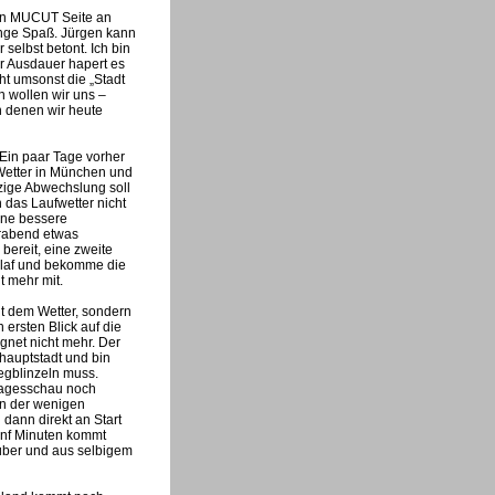
 den MUCUT Seite an
Menge Spaß. Jürgen kann
 selbst betont. Ich bin
r Ausdauer hapert es
ht umsonst die „Stadt
 wollen wir uns –
n denen wir heute
 Ein paar Tage vorher
 Wetter in München und
ige Abwechslung soll
h das Laufwetter nicht
ine bessere
orabend etwas
ereit, eine zweite
chlaf und bekomme die
t mehr mit.
ht dem Wetter, sondern
ersten Blick auf die
gnet nicht mehr. Der
hauptstadt und bin
egblinzeln muss.
 Tagesschau noch
nen der wenigen
 dann direkt an Start
ünf Minuten kommt
nüber und aus selbigem