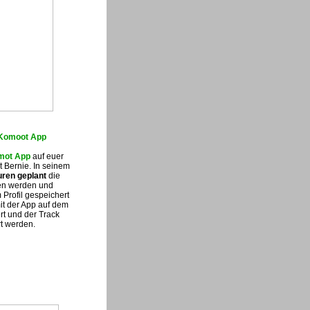
 Komoot App
ot App
auf euer
t Bernie. In seinem
uren geplant
die
en werden und
Profil gespeichert
it der App auf dem
t und der Track
t werden.