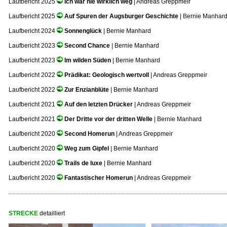
Laufbericht 2025
Ich war nie wirklich weg
| Andreas Greppmeir
Laufbericht 2025
Auf Spuren der Augsburger Geschichte
| Bernie Manhar
Laufbericht 2024
Sonnenglück
| Bernie Manhard
Laufbericht 2023
Second Chance
| Bernie Manhard
Laufbericht 2023
Im wilden Süden
| Bernie Manhard
Laufbericht 2022
Prädikat: Geologisch wertvoll
| Andreas Greppmeir
Laufbericht 2022
Zur Enzianblüte
| Bernie Manhard
Laufbericht 2021
Auf den letzten Drücker
| Andreas Greppmeir
Laufbericht 2021
Der Dritte vor der dritten Welle
| Bernie Manhard
Laufbericht 2020
Second Homerun
| Andreas Greppmeir
Laufbericht 2020
Weg zum Gipfel
| Bernie Manhard
Laufbericht 2020
Trails de luxe
| Bernie Manhard
Laufbericht 2020
Fantastischer Homerun
| Andreas Greppmeir
...
STRECKE
detailliert