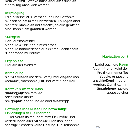
Kein Zeitlimit. Strecke muss aber am Stück, an
einem Tag absolviert werden.
Verpflegung
Es gibt keine VPs. Verpflegung und Getränke
müssen selbst mitgeführt werden. Es liegen aber
mehrere Kioske an der Strecke, ob alle geöffnet
sind, kann nicht garaniert werden.
Startgeld
Der Lauf kostet nix!
Medaille & Urkunde gibt es gratis.
Medaille handverlesen aus echten Lechkieseln,
"Handmade by Bernie".
Navigation per
Ergebnisse
Ladet euch die
Komm
Hier auf der Website
Mobil Phone. Folgt dor
Profil kann unter
To
Anmeldung
Strecke eingeseh
bis 24 Stunden vor dem Start, unter Angabe von
anschließend in eurem 
Vorname, Nachname, Ort und Verein per Mail.
werden. Damit kann m
Smartphone navigier
Kontakt
& weitere Infos
abgespeicher
running(at)team-tomj.de
oder Bernie direkt
bm-graphic(at)t-online.de oder WhatsApp
Haftungsausschlüsse und notwendige
Erklärungen der Teilnehmer
1. Der Veranstalter übernimmt für Unfälle und
Verletzungen aller Art sowie Diebstahl oder
sonstige Schäden keine Haftung. Die Teilnahme