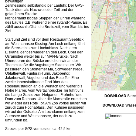
bewältigen.
Zeitmessung selbständig per Laufuhr. Der GPS-
Track dient als Nachweis der Zeit und der
gelaufenen Strecke.
Nicht erlaubt ist das Stoppen der Uhren während
des Laufes, z.B. während einer (Stand-)Pause. Es
zählt ausschließlich die Bruttozeit, vom Start bis ins
Ziel.
Start und Ziel sind vor dem Restaurant Seeblick
am Weitmannsee Kissing. Am Lech entlang führt
die Strecke bis zum Hochablass. Nach dem
Eiskanal geht es wieder an den Lech. Über den
Osramsteg weiter bis zur MAN-Brücke. Nach
Überqueren der Brücke erreichen wir an der
Thommstraße die Augsburger Stadtmauer. Wir
passieren den Stoinerner Ma, Schwedenstiege,
Oblatterwall, Fünfgrat-Turm, Jakobertor,
Jakoberwall, Vogeltor und das Rote Tor. Eine
zweite Innenstadtrunde führt über das
Rosenaustadion an die Wertach und weiter bis
Höhe Plärrer. Vom Wertachbrucker Tor führt uns
die Lange Gasse zum Hofgarten, Frohnhof und
DOWNLOAD
Strec
Dom zum Rathaus. Über die Maxstraße erreichen
wir wieder das Rote Tor. Am Zoo vorbei laufen wir
DOWNLOAD
Wasse
zurück zum Hochablass. Den Kuhsee passieren
wir auf der Ostseite. Am Lechdamm entlang zum
Auensee und Weitmannsee, der noch zu
umrunden ist.
Strecke per GPS vermessen ca. 42,5 km.