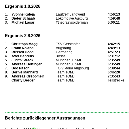
Ergebnis 1.8.2026
1.
Yvonne Kaleja
Lauftreff Langweid
4:56:13
2.
Dieter Schaab
Lokomotive Auxburg
4:59:48
3.
Michael Lasar
#thecrazyspiderman
5:00:11
Ergebnis 2.8.2026
1.
Christoph Magg
TSV Gersthofen
4:42:15
2.
Frank Roland
Augsburg
4:49:13
3.
Russell Codd
Germering
4:51:23
4.
Axel Behrens
3Asse
6:31:12
5.
Judith Strack
München, CSMI
6:35:49
5.
Andreas Bettingen
München, CSMI
6:35:49
7.
Udo Pitsch
TG Viktoria Augsburg
6:39:44
8.
Bernie Manhard
Team TOMJ
6:46:20
9.
Andreas Greppmeir
Team TOMJ
7:35:43
Charly Berger
Team TOMJ
Teilstrecke
...
Berichte zurückliegender Austragungen