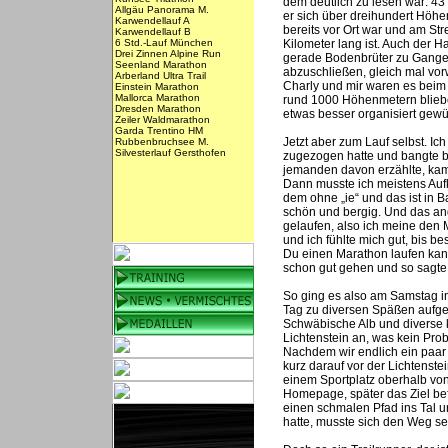
dem deutlich zu lesen war: 43
Allgäu Panorama M.
er sich über dreihundert Höhe
Karwendellauf A
bereits vor Ort war und am St
Karwendellauf B
6 Std.-Lauf München
Kilometer lang ist. Auch der 
Drei Zinnen Alpine Run
gerade Bodenbrüter zu Gange 
Seenland Marathon
abzuschließen, gleich mal vor
Arberland Ultra Trail
Charly und mir waren es beim
Einstein Marathon
Mallorca Marathon
rund 1000 Höhenmetern blieben
Dresden Marathon
etwas besser organisiert gewü
Zeiler Waldmarathon
Garda Trentino HM
Jetzt aber zum Lauf selbst. Ic
Rubbenbruchsee M.
Silvesterlauf Gersthofen
zugezogen hatte und bangte b
jemanden davon erzählte, kam i
Dann musste ich meistens Aufk
dem ohne „ie“ und das ist in 
schön und bergig. Und das and
gelaufen, also ich meine den M
und ich fühlte mich gut, bis b
Du einen Marathon laufen kanns
schon gut gehen und so sagte 
So ging es also am Samstag in
Tag zu diversen Späßen aufgel
Schwäbische Alb und diverse k
Lichtenstein an, was kein Pro
Nachdem wir endlich ein paar 
kurz darauf vor der Lichtenst
einem Sportplatz oberhalb von
Homepage, später das Ziel bef
einen schmalen Pfad ins Tal u
hatte, musste sich den Weg sel