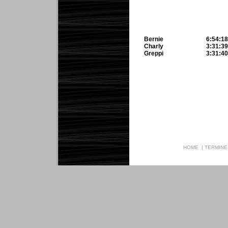
Bernie
6:54:18
Charly
3:31:3
Greppi
3:31:4
HOME
|
TERMINE