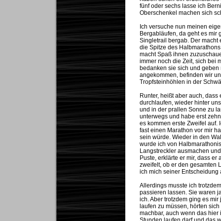
fünf oder sechs lasse ich Bern
Oberschenkel machen sich sch
Ich versuche nun meinen eig
Bergabläufen, da geht es mir g
Singletrail bergab. Der macht
die Spitze des Halbmarathons 
macht Spaß ihnen zuzuschauen
immer noch die Zeit, sich bei
bedanken sie sich und geben m
angekommen, befinden wir uns
Tropfsteinhöhlen in der Schwä
Runter, heißt aber auch, dass e
durchlaufen, wieder hinter un
und in der prallen Sonne zu la
unterwegs und habe erst zehn 
es kommen erste Zweifel auf. 
fast einen Marathon vor mir 
sein würde. Wieder in den Wal
wurde ich von Halbmarathonis
Langstreckler ausmachen und
Puste, erklärte er mir, dass e
zweifelt, ob er den gesamten 
ich mich seiner Entscheidung a
Allerdings musste ich trotzdem
passieren lassen. Sie waren ja
ich. Aber trotzdem ging es mir
laufen zu müssen, hörten sich 
machbar, auch wenn das hier 
Stunden laufen darf und das we