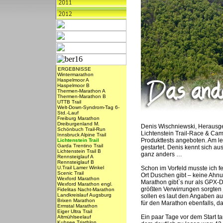
ERGEBNISSE
Wintermarathon
Haspelmoor A
Haspelmoor B
Thermen-Marathon A
Thermen-Marathon B
UTTB Trail
Welt-Down-Syndrom-Tag 6-
Std.-Lauf
Freiburg Marathon
Dreiburgenland M.
Denis Wischniewski, Herausgeb
Schönbuch Trail-Run
Lichtenstein Trail-Race & Cam
Innsbruck Alpine Trail
Produkttests angeboten. Am l
Lichtenstein Trail
Garda Trentino Trail
gestartet. Denis kennt sich au
Lichtenstein Trail B
ganz anders …
Rennsteiglauf A
Rennsteiglauf B
U.Trail Lamer Winkel
Schon im Vorfeld musste ich fe
Scenic Trail
Ort Duschen gibt – keine Ahnu
Wexford Marathon
Marathon gibt`s nur als GPX-Dat
Wexford Marathon engl.
größten Verwirrungen sorgten
Fidelitas Nacht-Marathon
Landkreislauf Augsburg
sollen es laut den Angaben au
Brixen Marathon
für den Marathon ebenfalls, 
Ermstal Marathon
Eiger Ultra Trail
Ein paar Tage vor dem Start t
Altmühlseelauf
Kuhsee Triathlon