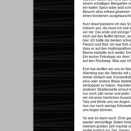
einem schattigen Biergarten v
ein kaltes Spezi wäre jetzt sc
Besuch allzu erfreut gewesen 
einen trockenen ausgetauscht 
Kurz drauf passiere ich das Sch
hübsch aus, da muss ich mal e
vor mir: Die erste und einzige
mich auf das Buffet stürzen, a
hier. Ich hätte die beiden sch
Fleisch und Blut. Ich war froh
dass er auf den Halbmarathon
Bernie kämpfte sich weiter. Ein
Ein kurzer Fotostopp vor dem
auf den Rückweg. Was war ich
Erst mal durften wir uns im Wa
Allerding war die Strecke mit
immer einfach war. Konzentrat
eine oder andere Blase bilde
verdoppelt zu haben. Nachdem 
anderen Straßenseite erneut 
nur noch zäh voran und jeder
mir mit einer herrlichen Aussi
Tals und führte uns vor Augen, 
nun nur noch wenige Kilometer
uns liegen können.
So war es dann auch. Eine ga
wieder vernünftige Zeiten hinl
meinem großen Zeh machte si
wollte endlich ins Ziel. Dies