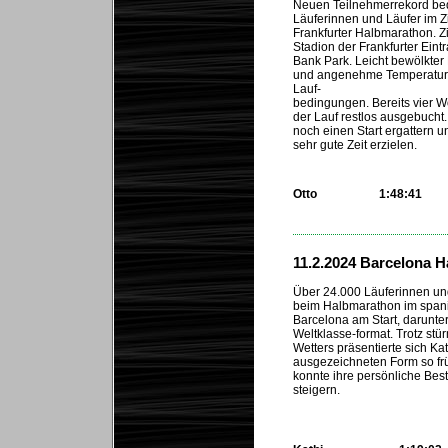
Neuen Teilnehmerrekord bed
Läuferinnen und Läufer im Zi
Frankfurter Halbmarathon. Zi
Stadion der Frankfurter Eint
Bank Park. Leicht bewölkte
und angenehme Temperatur
Lauf-
bedingungen. Bereits vier 
der Lauf restlos ausgebucht
noch einen Start ergattern u
sehr gute Zeit erzielen.
Otto
1:48:41
...
11.2.2024 Barcelona 
Über 24.000 Läuferinnen un
beim Halbmarathon im span
Barcelona am Start, darunter
Weltklasse-format. Trotz stü
Wetters präsentierte sich Kati
ausgezeichneten Form so fr
konnte ihre persönliche Best
steigern.