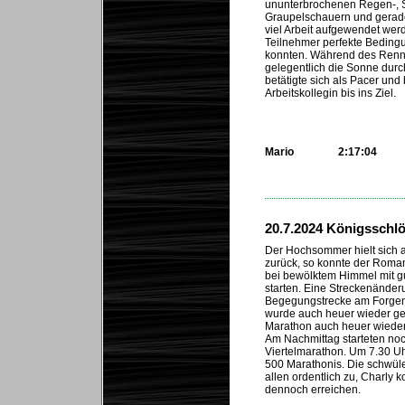
ununterbrochenen Regen-, 
Graupelschauern und gerade
viel Arbeit aufgewendet wer
Teilnehmer perfekte Beding
konnten. Während des Renne
gelegentlich die Sonne durc
betätigte sich als Pacer und 
Arbeitskollegin bis ins Ziel.
Mario
2:17:04
...
20.7.2024 Königsschl
Der Hochsommer hielt sich 
zurück, so konnte der Roma
bei bewölktem Himmel mit 
starten. Eine Streckenänder
Begegungstrecke am Forgen
wurde auch heuer wieder ge
Marathon auch heuer wieder
Am Nachmittag starteten noc
Viertelmarathon. Um 7.30 Uhr
500 Marathonis. Die schwül
allen ordentlich zu, Charly k
dennoch erreichen.