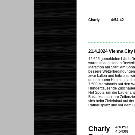
Charly
4:54:42
...
21.4.2024 Vienna City
42.625 gemeldeten Läufer*i
waren in den sieben Bewerb
Marathon am Start. Am Sonnt
bessere Wetterbedingungen a
zwar kalten und teilweise 
unter blauem Himmel machte
7.500 Marathonis auf den W
Hunderttausende Zuschauer
Hot Spots, um die Läufer an
Basia konnten ihre Zeitenzie
sich beim Zieleinlauf auf de
Rathausplatz und vor dem Bu
Charly
4:43:52
4:54:08