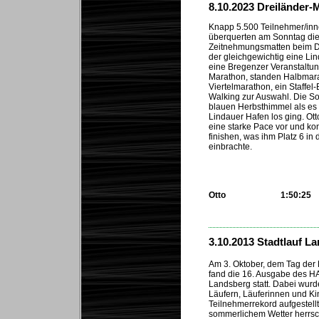
8.10.2023 Dreiländer-
Knapp 5.500 Teilnehmer/inn
überquerten am Sonntag di
Zeitnehmungsmatten beim D
der gleichgewichtig eine Li
eine Bregenzer Veranstaltu
Marathon, standen Halbmar
Viertelmarathon, ein Staffe
Walking zur Auswahl. Die S
blauen Herbsthimmel als es
Lindauer Hafen los ging. Ot
eine starke Pace vor und kon
finishen, was ihm Platz 6 in 
einbrachte.
Otto
1:50:25
...
3.10.2013 Stadtlauf L
Am 3. Oktober, dem Tag der
fand die 16. Ausgabe des HA
Landsberg statt. Dabei wurd
Läufern, Läuferinnen und Ki
Teilnehmerrekord aufgestell
sommerlichem Wetter herrsch