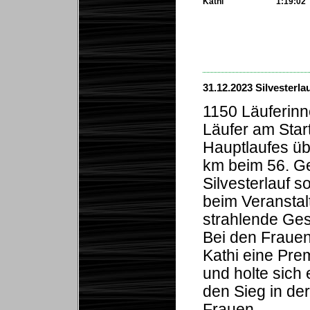
Kathi
1:19:02
...
31.12.2023 Silvesterla
1150 Läuferin
Läufer am Star
Hauptlaufes üb
km beim 56. Ge
Silvesterlauf s
beim Veranstalt
strahlende Ges
Bei den Frauen
Kathi eine Pre
und holte sich 
den Sieg in der
Frauen-