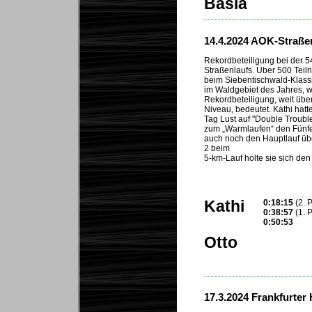
Basia
...
14.4.2024 AOK-Straße
Rekordbeteiligung bei der 5
Straßenlaufs. Über 500 Teil
beim Siebentischwald-Klass
im Waldgebiet des Jahres, 
Rekordbeteiligung, weit üb
Niveau, bedeutet. Kathi hat
Tag Lust auf "Double Trouble
zum „Warmlaufen“ den Fünf
auch noch den Hauptlauf üb
2 beim
5-km-Lauf holte sie sich de
Kathi
0:18:15
(2. P
0:38:57
(1. 
0:50:53
Otto
...
17.3.2024 Frankfurter