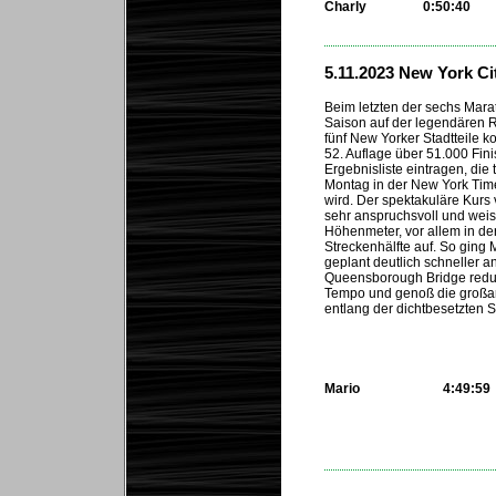
Charly
0:50:40
...
5.11.2023 New York C
Beim letzten der sechs Mara
Saison auf der legendären R
fünf New Yorker Stadtteile k
52. Auflage über 51.000 Fini
Ergebnisliste eintragen, die 
Montag in der New York Times
wird. Der spektakuläre Kurs 
sehr anspruchsvoll und weis
Höhenmeter, vor allem in de
Streckenhälfte auf. So ging
geplant deutlich schneller a
Queensborough Bridge reduz
Tempo und genoß die großa
entlang der dichtbesetzten S
Mario
4:49:59
...