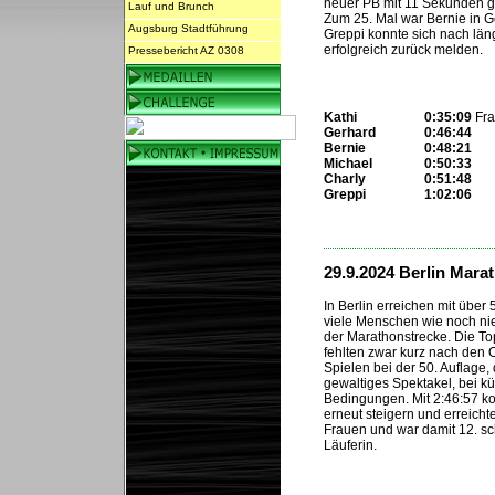
neuer PB mit 11 Sekunden 
Lauf und Brunch
Zum 25. Mal war Bernie in G
Augsburg Stadtführung
Greppi konnte sich nach län
erfolgreich zurück melden.
Pressebericht AZ 0308
Kathi
0:35:09
Fra
Gerhard
0:46:44
Bernie
0:48:21
Michael
0:50:33
Charly
0:51:48
Greppi
1:02:06
...
29.9.2024 Berlin Mara
In Berlin erreichen mit über
viele Menschen wie noch nie
der Marathonstrecke. Die To
fehlten zwar kurz nach den
Spielen bei der 50. Auflage,
gewaltiges Spektakel, bei k
Bedingungen. Mit 2:46:57 ko
erneut steigern und erreicht
Frauen und war damit 12. sc
Läuferin.