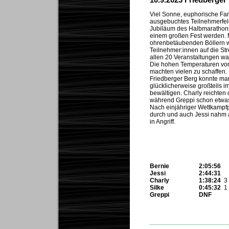
Viel Sonne, euphorische Fa
ausgebuchtes Teilnehmerfeld
Jubiläum des Halbmarathons
einem großen Fest werden. 
ohrenbetäubenden Böllern 
Teilnehmer:innen auf die Str
allen 20 Veranstaltungen wa
Die hohen Temperaturen von
machten vielen zu schaffen.
Friedberger Berg konnte ma
glücklicherweise großteils i
bewältigen. Charly reichten
während Greppi schon etwas
Nach einjähriger Wettkampf
durch und auch Jessi nahm 
in Angriff.
Bernie
2:05:56
Jessi
2:44:31
Charly
1:38:24
3 
Silke
0:45:32
1 
Greppi
DNF
...