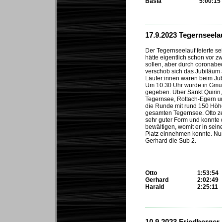
Basia
5:00:15
...
17.9.2023 Tegernseela
Der Tegernseelauf feierte se
hätte eigentlich schon vor zw
sollen, aber durch coronab
verschob sich das Jubiläum 
Läufer:innen waren beim Jub
Um 10:30 Uhr wurde in Gmun
gegeben. Über Sankt Quirin,
Tegernsee, Rottach-Egern u
die Runde mit rund 150 Hö
gesamten Tegernsee. Otto ze
sehr guter Form und konnte 
bewältigen, womit er in sei
Platz einnehmen konnte. Nu
Gerhard die Sub 2.
Otto
1:53:54
Gerhard
2:02:49
Harald
2:25:11
...
10.9.2023 Friedberge