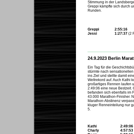
Stimmung in der Landsberge
Greppi kämpfte sich durch un
Runden.
Greppi
2:55:16
Jessi
1:27:37
(2 
...
24.9.2023 Berlin Mara
Ein Tag für die Geschichtsbü
stürmte nach sensationellen
ins Ziel und stellte damit ei
Weltrekord auf. Auch Kathi k
großartiges Rennen laufen un
2:49:06 eine neue Bestzeit.
befanden sich ebenfalls im 
43.000 Marathon-Finisher. 
Marathon-Abstinenz verpass
kluger Renneinteilung nur 
5.
Kathi
2:49:06
Charly
4:57:53