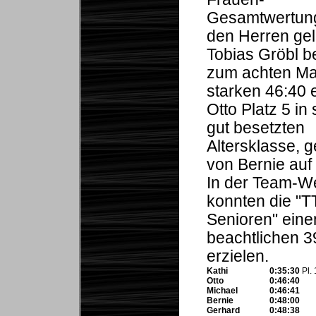
Gesamtwertung
den Herren gel
Tobias Gröbl be
zum achten Mal
starken 46:40 
Otto Platz 5 in 
gut besetzten
Altersklasse, g
von Bernie auf 
In der Team-W
konnten die "T
Senioren" eine
beachtlichen 3
erzielen.
Kathi
0:35:30
Pl.
Otto
0:46:40
Michael
0:46:41
Bernie
0:48:00
Gerhard
0:48:38