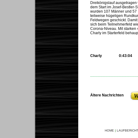
Dreikönigslauf ausgetragen
dem Start im Josef-Bestler-S
wurden 107 Männer und 57 
teilweise hügeligen Rundkur
Feldwegen geschickt. Dami
sich beim Teilnehmerfeld wie
Corona-Niveau. Mit starken 
Charly im Starterfeld behaup
Charly
0:43:04
...
Ältere Nachrichten
HOME
|
LAUFBERICH