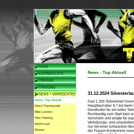
News - Top-Aktuell
31.12.2024 Silvesterla
News, Top-Aktuell
Fast 1.200 Teilnehmer*inne
Hauptlauf über 9,7 km beim 5
Otto's Traumrunde
Gersthofen für ein tolles Tei
Miss London
Rechtzeitig zum Start kam 
Twin-Training
Vorschein und sorgte für su
Verletzungs- und urlaubsbe
Aprés-Lauf
nur mit einer schwachen Bes
Ghana
der Frauen-Konkurrenz musst